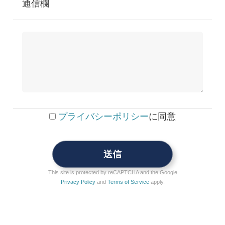
通信欄
プライバシーポリシー
に同意
This site is protected by reCAPTCHA and the Google
Privacy Policy
and
Terms of Service
apply.